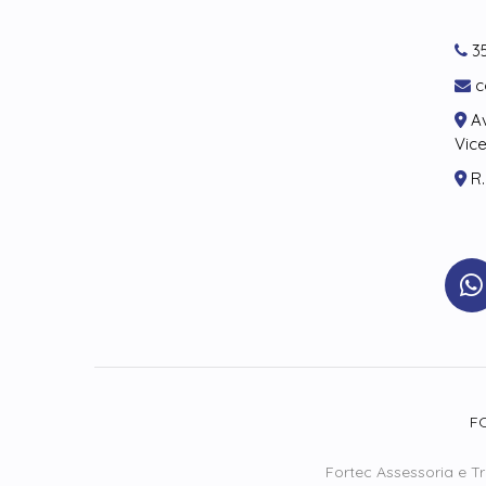
35
c
Av
Vice
R.
FO
Fortec Assessoria e T