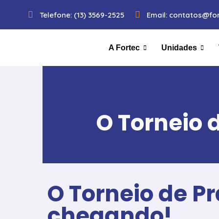
Telefone: (13) 3569-2525
Email: contatos@for
A Fortec
Unidades
O Torneio 
O Torneio de Pr
chegando!