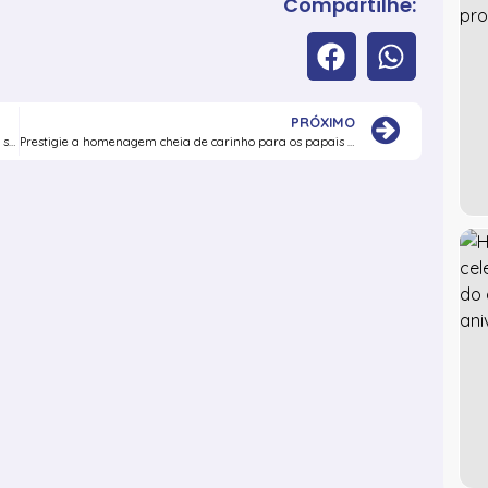
Compartilhe:
PRÓXIMO
Participe da Aula Técnica Aberta Gratuita e descubra a sua nova profissão
Prestigie a homenagem cheia de carinho para os papais da Fortec