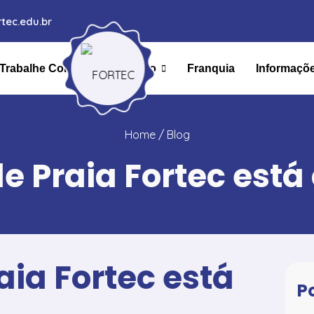
tec.edu.br
Trabalhe Conosco
Ensino
Franquia
Informaçõ
Home
/ Blog
de Praia Fortec est
aia Fortec está
P