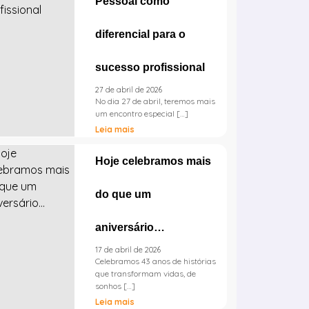
Pessoal como
diferencial para o
sucesso profissional
27 de abril de 2026
No dia 27 de abril, teremos mais
um encontro especial […]
Leia mais
Hoje celebramos mais
do que um
aniversário…
17 de abril de 2026
Celebramos 43 anos de histórias
que transformam vidas, de
sonhos […]
Leia mais