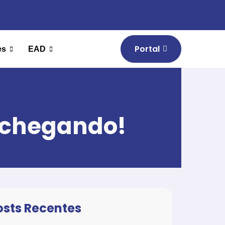
Portal
es
EAD
á chegando!
osts Recentes