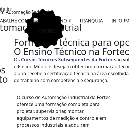
edu.br
em Automação Industrial
RABALHE CONOSCO
ENSINO
FRANQUIA
INFOR
tomação Industrial
Formação técnica para opo
O Ensino Técnico na Fortec
Os
Cursos Técnicos Subsequentes da Fortec
são vol
o Ensino Médio e desejam obter uma formação técnic
os
aluno recebe a certificação técnica na área escolhid
to
de trabalho com competência e segurança.
O curso de Automação Industrial da Fortec
oferece uma formação completa para
projetar, supervisionar, montar
equipamentos de medição e controle em
processos industriais e adquirem