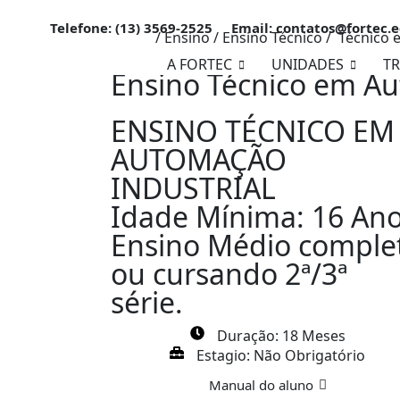
Telefone: (13) 3569-2525
Email: contatos@fortec.
Home
/ Ensino /
Ensino Técnico /
Técnico 
A FORTEC
UNIDADES
T
Ensino Técnico em Au
ENSINO TÉCNICO EM
AUTOMAÇÃO
INDUSTRIAL
Idade Mínima: 16 An
Ensino Médio comple
ou cursando 2ª/3ª
série.
Duração: 18 Meses
Estagio: Não Obrigatório
Manual do aluno