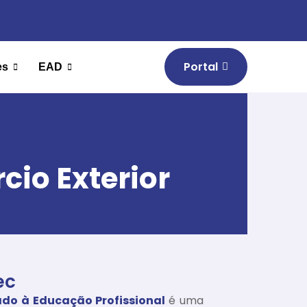
Portal
es
EAD
io Exterior
ec
ado à Educação Profissional
é uma