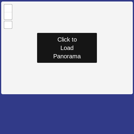
Click to
Click to
Load
Load
Panorama
Panorama