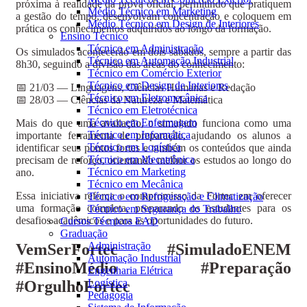
próxima à realidade da prova oficial, permitindo que pratiquem
Médio Técnico em Marketing
a gestão do tempo, desenvolvam concentração e coloquem em
Médio Técnico em Design de Interiores
prática os conhecimentos adquiridos ao longo da formação.
Ensino Técnico
Técnico em Administração
Os simulados acontecerão em dois sábados, sempre a partir das
Técnico em Automação Industrial
8h30, seguindo a divisão das áreas do conhecimento:
Técnico em Comércio Exterior
Técnico em Design de Interiores
📅 21/03 — Linguagens, Ciências Humanas e Redação
Técnico em Eletromecânica
📅 28/03 — Ciências da Natureza e Matemática
Técnico em Eletrotécnica
Técnico em Enfermagem
Mais do que uma avaliação, o simulado funciona como uma
Técnico em Informática
importante ferramenta de preparação, ajudando os alunos a
Técnico em Logística
identificar seus pontos fortes e também os conteúdos que ainda
Técnico em Mecatrônica
precisam de reforço, orientando melhor os estudos ao longo do
Técnico em Marketing
ano.
Técnico em Mecânica
Essa iniciativa reforça o compromisso da Fortec em oferecer
Técnico em Refrigeração e Climatização
uma formação completa, preparando os estudantes para os
Técnico em Segurança do Trabalho
desafios acadêmicos e para as oportunidades do futuro.
Cursos Técnicos EAD
Graduação
Administração
VemSerFortec #SimuladoENEM
Automação Industrial
#EnsinoMédio #Preparação
Engenharia Elétrica
Logística
#OrgulhoFortec
Pedagogia