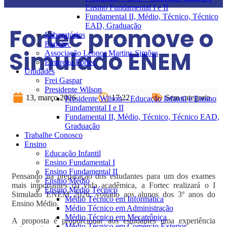
Ensino Fundamental I e II
Fundamental II, Médio, Técnico, Técnico
EAD, Graduação
Fortec promove o
Laboratórios
Expotec
Simulado ENEM
Associação Leonor Martins Simões
Emprega Fortec
Unidades
Frei Gaspar
Presidente Wilson
13, março 2026
17:22
Sem categoria
Presidente Wilson – Educação Infantil e Ensino
Fundamental I e II
Fundamental II, Médio, Técnico, Técnico EAD,
Graduação
Trabalhe Conosco
Ensino
Educação Infantil
Ensino Fundamental I
Ensino Fundamental II
Pensando na preparação dos estudantes para um dos exames
Ensino Médio
mais importantes da vida acadêmica, a Fortec realizará o I
Ensino Médio Técnico
Simulado ENEM 2026, voltado aos alunos dos 3º anos do
Médio Técnico em Informática
Ensino Médio.
Médio Técnico em Administração
Médio Técnico em Mecatrônica
A proposta é proporcionar aos estudantes uma experiência
Médio Técnico em Comércio Exterior