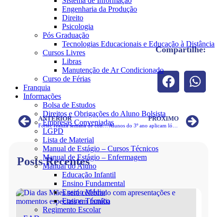
Sistema de Informação
Engenharia da Produção
Direito
Psicologia
Pós Graduação
Tecnologias Educacionais e Educação à Distância
Compartilhe:
Cursos Livres
Libras
Manutenção de Ar Condicionado
Curso de Férias
Franquia
Informações
Bolsa de Estudos
Direitos e Obrigações do Aluno Bolsista
ANTERIOR
PRÓXIMO
Empresas Conveniadas
Fortec realiza semana de conscientização e diálogo sobre Bullying
Alunos do 3º ano aplicam lógica e estratégia em aula prática
LGPD
Lista de Material
Manual de Estágio – Cursos Técnicos
Manual de Estágio – Enfermagem
Posts Recentes
Manual do Aluno
Educação Infantil
Ensino Fundamental
Ensino Médio
Ensino Técnico
Regimento Escolar