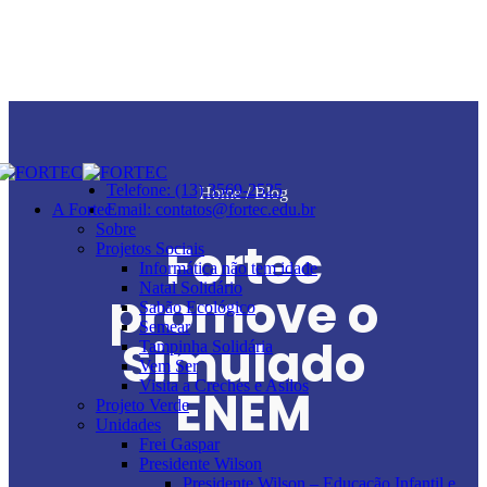
Telefone: (13) 3569-2525
Home
/ Blog
A Fortec
Email: contatos@fortec.edu.br
Sobre
Fortec
Projetos Sociais
Informática não tem idade
Natal Solidário
promove o
Sabão Ecológico
Semear
Simulado
Tampinha Solidária
Vem Ser
Visita a Creches e Asilos
ENEM
Projeto Verde
Unidades
Frei Gaspar
Presidente Wilson
Presidente Wilson – Educação Infantil e