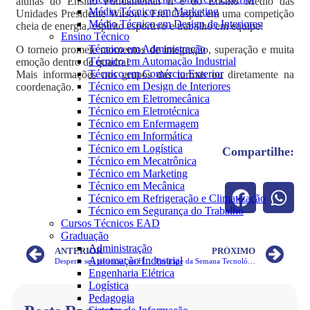
alunas do Ensino Fundamental II e do Ensino Médio das
Médio Técnico em Marketing
Unidades Presidente Wilson e Frei Gaspar em uma competição
Médio Técnico em Design de Interiores
cheia de energia, espírito esportivo e trabalho em equipe!
Ensino Técnico
Técnico em Administração
O torneio promete momentos de integração, superação e muita
Técnico em Automação Industrial
emoção dentro de quadra!
Técnico em Comércio Exterior
Mais informações nos grupos das turmas ou diretamente na
Técnico em Design de Interiores
coordenação.
Técnico em Eletromecânica
Técnico em Eletrotécnica
Técnico em Enfermagem
Técnico em Informática
Técnico em Logística
Compartilhe:
Técnico em Mecatrônica
Técnico em Marketing
Técnico em Mecânica
Técnico em Refrigeração e Climatização
Técnico em Segurança do Trabalho
Cursos Técnicos EAD
Graduação
Administração
ANTERIOR
PRÓXIMO
Automação Industrial
Desperte seu potencial no Hackathon Fortec
Participe da Semana Tecnológica e prepare-se para o futuro profissional
Engenharia Elétrica
Logística
Pedagogia