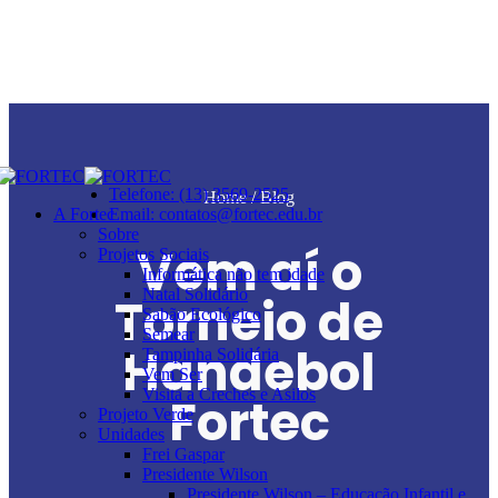
Telefone: (13) 3569-2525
Home
/ Blog
A Fortec
Email: contatos@fortec.edu.br
Sobre
Vem aí o
Projetos Sociais
Informática não tem idade
Natal Solidário
Torneio de
Sabão Ecológico
Semear
Handebol
Tampinha Solidária
Vem Ser
Visita a Creches e Asilos
Fortec
Projeto Verde
Unidades
Frei Gaspar
Presidente Wilson
Presidente Wilson – Educação Infantil e