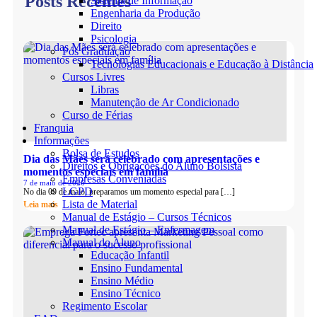
Posts Recentes
Sistema de Informação
Engenharia da Produção
Direito
Psicologia
Pós Graduação
Tecnologias Educacionais e Educação à Distância
Cursos Livres
Libras
Manutenção de Ar Condicionado
Curso de Férias
Franquia
Informações
Bolsa de Estudos
Dia das Mães será celebrado com apresentações e
Direitos e Obrigações do Aluno Bolsista
momentos especiais em família
Empresas Conveniadas
7 de maio de 2026
LGPD
No dia 09 de maio, preparamos um momento especial para […]
Lista de Material
Leia mais
Manual de Estágio – Cursos Técnicos
Manual de Estágio – Enfermagem
Manual do Aluno
Educação Infantil
Ensino Fundamental
Ensino Médio
Ensino Técnico
Regimento Escolar