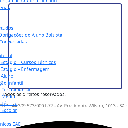
enção de Ar Condicionado
érias
studos
 Obrigações do Aluno Bolsista
Conveniadas
terial
Estágio – Cursos Técnicos
 Estágio – Enfermagem
 Aluno
ão Infantil
o Fundamental
Todos os direitos reservados.
o Médio
 Técnico
NPJ: 44.309.573/0001-77 - Av. Presidente Wilson, 1013 - São
 Escolar
cnicos EAD