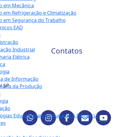
co em Mecânica
o em Refrigeração e Climatização
o em Segurança do Trabalho
cnicos EAD
o
istração
Contatos
ção Industrial
aria Elétrica
ica
ogia
a de Informação
 / SP
haria da Produção
o
ogia
ação
ogias Educacionais e Educação à Distância
res