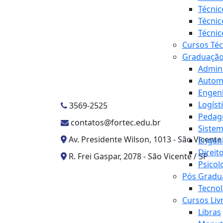
Técni
Técnic
Técnic
Cursos Té
Graduaçã
Admin
Automa
Engenh
Logíst
3569-2525
Pedag
contatos@fortec.edu.br
Sistem
Av. Presidente Wilson, 1013 - São Vicente
Engen
Direit
R. Frei Gaspar, 2078 - São Vicente / SP
Psicol
Pós Gradu
Tecnol
Cursos Liv
Libras