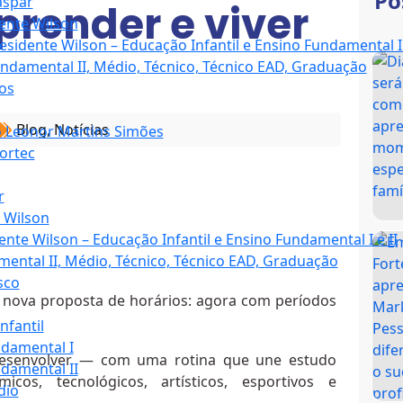
Po
aspar
render e viver
ente Wilson
esidente Wilson – Educação Infantil e Ensino Fundamental I 
ndamental II, Médio, Técnico, Técnico EAD, Graduação
os
Blog
,
Notícias
 Leonor Martins Simões
ortec
r
 Wilson
ente Wilson – Educação Infantil e Ensino Fundamental I e II
ental II, Médio, Técnico, Técnico EAD, Graduação
sco
nova proposta de horários: agora com períodos
nfantil
damental I
 desenvolver — com uma rotina que une estudo
damental II
icos, tecnológicos, artísticos, esportivos e
dio