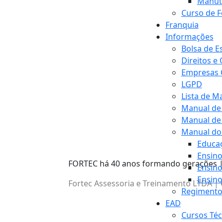
Manut
Curso de F
Franquia
Informações
Bolsa de E
Direitos e
Empresas 
LGPD
Lista de Ma
Manual de 
Manual de
Manual do
Educaç
Ensin
FORTEC há 40 anos formando gerações | 
Ensin
Ensino
Fortec Assessoria e Treinamento LTDA | C
Regimento
EAD
Cursos Té