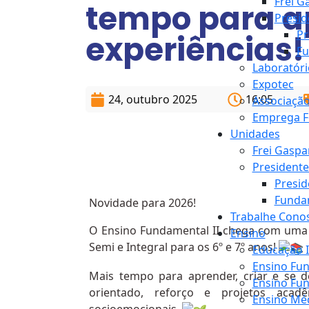
Frei G
tempo para ap
Presid
Pr
experiências!
Fu
Laboratóri
Expotec
24, outubro 2025
16:05
Associação
Emprega F
Unidades
Frei Gaspa
Presidente
Presid
Fundam
Novidade para 2026!
Trabalhe Cono
O
Ensino Fundamental II chega com uma 
Ensino
Semi e Integral para os 6º e 7º anos!
Educação I
Ensino Fun
Mais tempo para aprender, criar e se
Ensino Fun
orientado, reforço e projetos acadêm
Ensino Mé
socioemocionais.