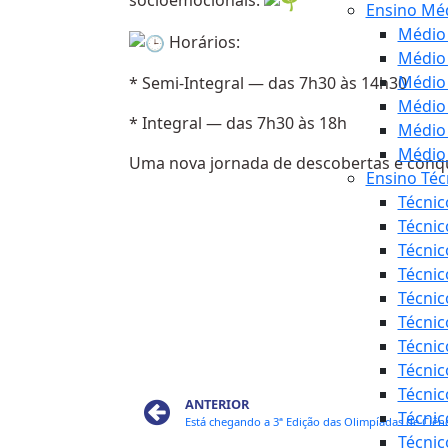
Ensino Méd
Médio 
Horários:
Médio 
Médio
* Semi-Integral — das 7h30 às 14h30
Médio 
* Integral — das 7h30 às 18h
Médio
Médio 
Uma nova jornada de descobertas e conq
Ensino Téc
Técnic
Técnic
Técnic
Técnic
Técnic
Técnic
Técni
Técnic
Técnic
ANTERIOR
Técnic
Técnic