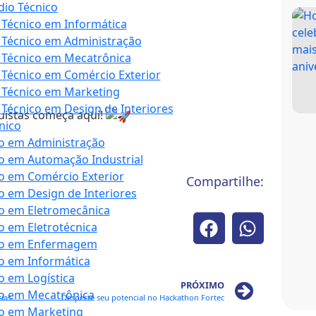
io Técnico
Técnico em Informática
Técnico em Administração
 Técnico em Mecatrônica
Técnico em Comércio Exterior
 Técnico em Marketing
Técnico em Design de Interiores
uistas começa aqui!
nico
o em Administração
o em Automação Industrial
o em Comércio Exterior
Compartilhe:
o em Design de Interiores
o em Eletromecânica
o em Eletrotécnica
co em Enfermagem
o em Informática
o em Logística
PRÓXIMO
o em Mecatrônica
Está chegando a 3ª Edição das Olimpíadas de Ciências da Natureza
Desperte seu potencial no Hackathon Fortec
o em Marketing