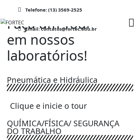
Telefone: (13) 3569-2525
Faça um Tour
Email: contatos@fortec.edu.br
em nossos
laboratórios!
Pneumática e Hidráulica
Clique e inicie o tour
QUÍMICA/FÍSICA/ SEGURANÇA
DO TRABALHO